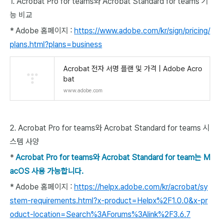
1. Acrobat Pro for teams와 Acrobat Standard for teams 기
능 비교
* Adobe 홈페이지 :
https://www.adobe.com/kr/sign/pricing/
plans.html?plans=business
Acrobat 전자 서명 플랜 및 가격 | Adobe Acro
bat
www.adobe.com
2.
Acrobat Pro for teams와 Acrobat Standard for teams 시
스템 사양
*
Acrobat Pro for teams와 Acrobat Standard for team는 M
acOS 사용 가능합니다.
* Adobe 홈페이지 :
https://helpx.adobe.com/kr/acrobat/sy
stem-requirements.html?x-product=Helpx%2F1.0.0&x-pr
oduct-location=Search%3AForums%3Alink%2F3.6.7