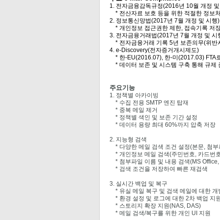
1. 전자금융감독규정(2016년 10월 개정 및
* 전산자료 보호 등을 위한 적절한 정보처
2. 정보통신망법(2017년 7월 개정 및 시행)
* 개인정보 접근권한 제한, 접속기록 저장,
3. 전자금융거래법(2017년 7월 개정 및 시
* 전자금융거래 기록 5년 보존의무(위반시
4. e-Discovery(전자증거개시제도)
* 한-EU(2016.07), 한-미(2017.03)
* 데이터 보존 및 시스템 구축 통해 규제
주요기능
1. 정책별 아카이빙
* 수집 전용 SMTP 엔진 탑재
* 중복 메일 제거
* 정책별 색인 및 보존 기간 설정
* 데이터 용량 최대 60%까지 압축 저장
2. 지능형 검색
* 다양한 메일 검색 조건 설정(본문, 첨부
* 개인정보 메일 검색(주민번호, 카드번호
* 첨부파일 이름 및 내용 검색(MS Office, 
* 검색 조건을 저장하여 빠른 재검색
3. 실시간 백업 및 복구
* 유실 메일 복구 및 검색 메일에 대한 개
* 환경 설정 및 로그에 대한 2차 백업 지
* 스토리지 확장 지원(NAS, DAS)
* 메일 검색/복구를 위한 개인 UI 지원