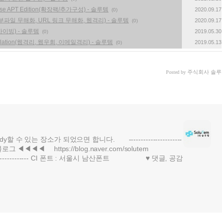
se APT Edition(확장팩/추가구성) - 솔루템
2020.09.17
(0)
tion(첨부파일 무해화, URL 링크 무해화, 웹격리) - 솔루템
2020.09.17
(0)
이빙) - 솔루템
2019.05.30
(0)
ail isolation(웹격리, 웹우회, 이메일격리) - 솔루템
2019.05.13
(0)
주식회사 솔루
Posted by
할 수 있는 장소가 되었으면 합니다. ----------------------
블로그 ◀◀◀◀ https://blog.naver.com/solutem
------------ CI 폰트 : 서울시 남산폰트 ♥ 댓글, 공감