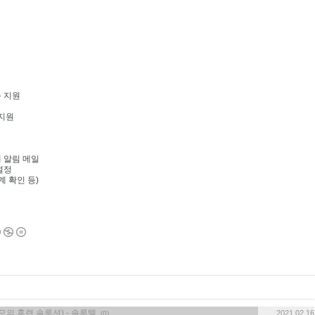
능 지원
 지원
 알림 메일
설정
계 확인 등)
모의 훈련 솔루션) - 솔루템
2021.02.16
(0)