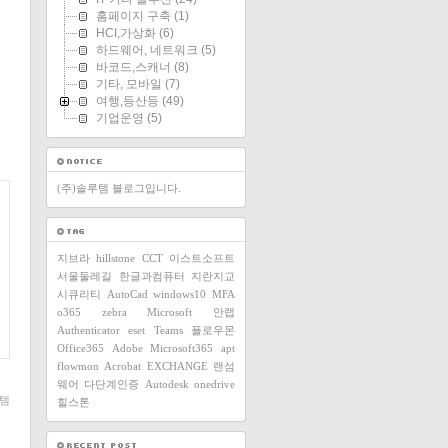
홈페이지 구축
(1)
HCI,가상화
(6)
하드웨어, 네트워크
(5)
바코드,스캐너
(8)
기타, 모바일
(7)
여행,등산등
(49)
기업운영
(5)
(주)솔루템 블로그입니다.
지브라
hillstone
CCT
이스트소프트
서울둘레길
한글과컴퓨터
지란지교
시큐리티
AutoCad
windows10
MFA
o365
zebra
Microsoft
안랩
Authenticator
eset
Teams
플로우몬
Office365
Adobe
Microsoft365
apt
flowmon
Acrobat
EXCHANGE
랜섬
웨어
다단계인증
Autodesk
onedrive
템
힐스톤