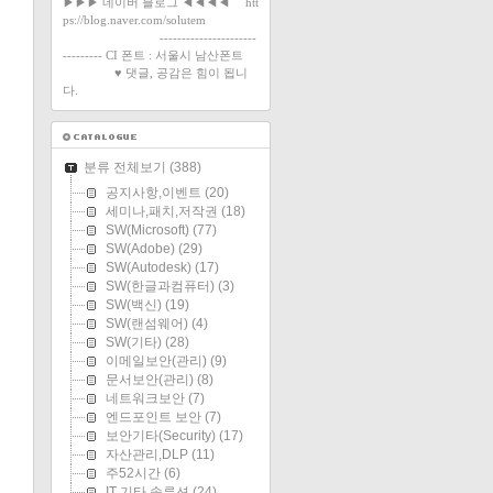
▶▶▶ 네이버 블로그 ◀◀◀◀ htt
ps://blog.naver.com/solutem
----------------------
--------- CI 폰트 : 서울시 남산폰트
♥ 댓글, 공감은 힘이 됩니
다.
분류 전체보기
(388)
공지사항,이벤트
(20)
세미나,패치,저작권
(18)
SW(Microsoft)
(77)
SW(Adobe)
(29)
SW(Autodesk)
(17)
SW(한글과컴퓨터)
(3)
SW(백신)
(19)
SW(랜섬웨어)
(4)
SW(기타)
(28)
이메일보안(관리)
(9)
문서보안(관리)
(8)
네트워크보안
(7)
엔드포인트 보안
(7)
보안기타(Security)
(17)
자산관리,DLP
(11)
주52시간
(6)
IT 기타 솔루션
(24)