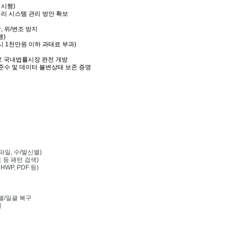
 시행)
리 시스템 관리 방안 확보
 위/변조 방지
행)
 1천만원 이하 과태료 부과)
 FTA로 국내법률시장 완전 개방
 준수 및 데이터 불변상태 보존 증명
파일, 수/발신별)
 등 패턴 검색)
HWP, PDF 등)
별/일괄 복구
원