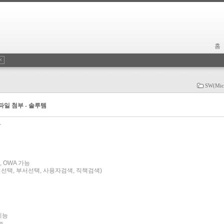
홈
SW(Micr
용량 파일 첨부 - 솔루템
kr
ok, OWA 가능
개인선택, 부서선택, 사용자검색, 직책검색)
기능
능