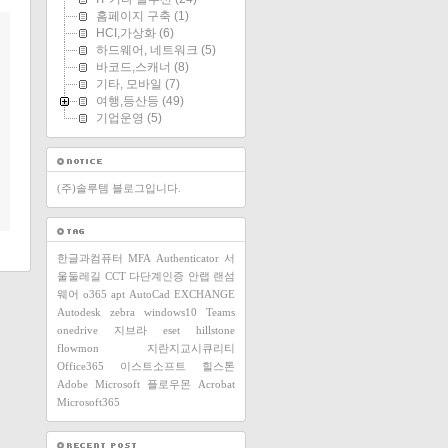
홈페이지 구축
(1)
HCI,가상화
(6)
하드웨어, 네트워크
(5)
바코드,스캐너
(8)
기타, 모바일
(7)
여행,등산등
(49)
기업운영
(5)
(주)솔루템 블로그입니다.
한글과컴퓨터
MFA
Authenticator
서
울둘레길
CCT
다단계인증
안랩
랜섬
웨어
o365
apt
AutoCad
EXCHANGE
Autodesk
zebra
windows10
Teams
onedrive
지브라
eset
hillstone
flowmon
지란지교시큐리티
Office365
이스트소프트
힐스톤
Adobe
Microsoft
플로우몬
Acrobat
Microsoft365