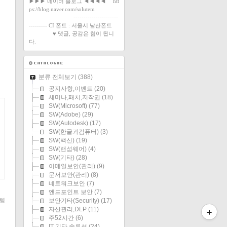
▶▶▶ 네이버 블로그 ◀◀◀◀ htt
ps://blog.naver.com/solutem
----------------------
--------- CI 폰트 : 서울시 남산폰트
♥ 댓글, 공감은 힘이 됩니
다.
분류 전체보기
(388)
공지사항,이벤트
(20)
세미나,패치,저작권
(18)
SW(Microsoft)
(77)
SW(Adobe)
(29)
SW(Autodesk)
(17)
SW(한글과컴퓨터)
(3)
SW(백신)
(19)
SW(랜섬웨어)
(4)
SW(기타)
(28)
이메일보안(관리)
(9)
문서보안(관리)
(8)
네트워크보안
(7)
엔드포인트 보안
(7)
템
보안기타(Security)
(17)
자산관리,DLP
(11)
주52시간
(6)
IT 기타 솔루션
(24)