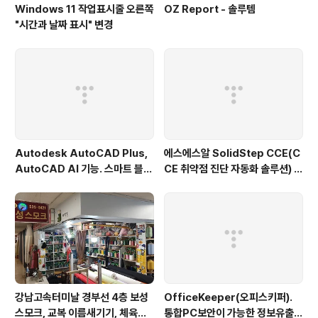
Windows 11 작업표시줄 오른쪽
OZ Report - 솔루템
"시간과 날짜 표시" 변경
Autodesk AutoCAD Plus,
에스에스알 SolidStep CCE(C
AutoCAD AI 기능. 스마트 블
CE 취약점 진단 자동화 솔루션) -
록, 객체 탐지 및 변환, 표식 가져오
솔루템
기 및 지원 - 솔루템
강남고속터미날 경부선 4층 보성
OfficeKeeper(오피스키퍼).
스모크, 교복 이름새기기, 체육복
통합PC보안이 가능한 정보유출방