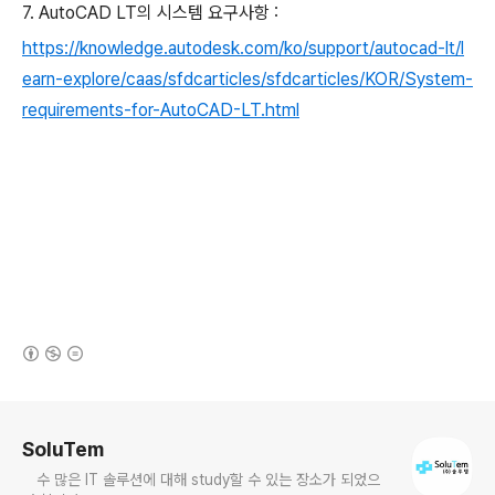
7. AutoCAD LT의 시스템 요구사항 :
https://knowledge.autodesk.com/ko/support/autocad-lt/l
earn-explore/caas/sfdcarticles/sfdcarticles/KOR/System-
requirements-for-AutoCAD-LT.html
(새창열림)
로그 정보
SoluTem
수 많은 IT 솔루션에 대해 study할 수 있는 장소가 되었으