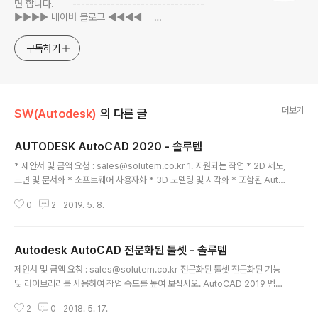
면 합니다. -------------------------------
▶▶▶▶ 네이버 블로그 ◀◀◀◀
https://blog.naver.com/solutem -
------------------------------ CI 폰트 : 서울시 남산폰
구독하기
트 ♥ 댓글, 공감은 힘이 됩니다.
더보기
SW(Autodesk)
의 다른 글
AUTODESK AutoCAD 2020 - 솔루템
글 내용
* 제안서 및 금액 요청 : sales@solutem.co.kr 1. 지원되는 작업 * 2D 제도,
도면 및 문서화 * 소프트웨어 사용자화 * 3D 모델링 및 시각화 * 포함된 Auto
CAD 웹 및 모바일 앱을 통해 어디서든 작업 가능 2. 주요 특징 * 2D 형상 작성
0
2
2019. 5. 8.
및 편집 * 문자, 치수, 지시선 및 테이블을 이용해 도면에 주석 추가 * 리본 및 도
구 팔레트 사용자화 * PDF 파일 첨부 및 데이터 가져오기 * DGN 파일, Navis
works 및 Bing Maps의 데이터 공유 및 사용 * 솔리드, 표면 및 메쉬 객체가
Autodesk AutoCAD 전문화된 툴셋 - 솔루템
포함된 3D 모델 작성 및 편집 * 애드온 앱 및 API로 사용자화 * 객체 데이터를
글 내용
테이블로 추출 * 조명, 재료 및 비주얼 스타일로 랜더링 작성 * CAD 표준 적용
제안서 및 금액 요청 : sales@solutem.co.kr 전문화된 툴셋 전문화된 기능
및 모니..
및 라이브러리를 사용하여 작업 속도를 높여 보십시오. AutoCAD 2019 멤버
쉽을 구매하면 건축, 기계 설계, 전기 설계 등을 위한 툴셋을 이용할 수 있습니
2
0
2018. 5. 17.
다. * 평면도, 단면, 입면 등 기타 도면을 자동으로 작성할 수 있습니다. * 파이